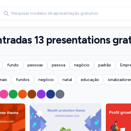
Search
tradas 13 presentations grat
fundo
pessoas
pessoa
negócio
padrão
Empre
mais
fundos
negócio
natal
educação
sinalizadore