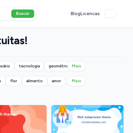
Blog
Licencas
Buscar
uitas!
sário
tecnologia
geométrico
Mais
s
flor
alimento
amor
militar
Mais
música
natureza