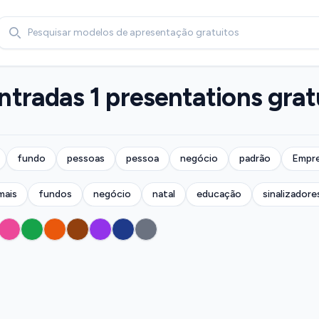
Search
tradas 1 presentations grat
fundo
pessoas
pessoa
negócio
padrão
Empre
mais
fundos
negócio
natal
educação
sinalizadore