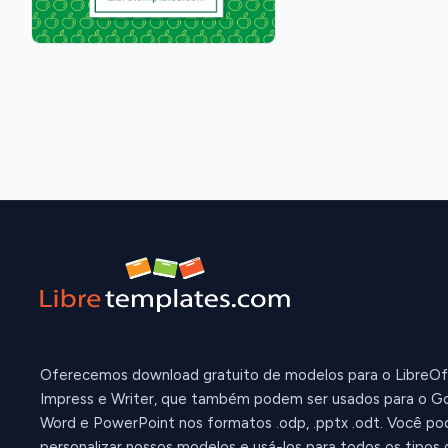
Oferecemos download gratuito de modelos para o LibreOf
Impress e Writer, que também podem ser usados para o Go
Word e PowerPoint nos formatos .odp, .pptx .odt. Você po
personalizar nossos modelos e usá-los para todos os tipos 