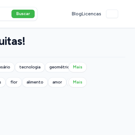
Blog
Licencas
Buscar
uitas!
sário
tecnologia
geométrico
Mais
s
flor
alimento
amor
militar
Mais
música
natureza