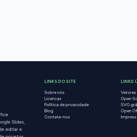
LINKS DO SITE
LINKS 
Sobre nós
Vetores
Licencas
Open So
Política de privacidade
SVG grá
Blog
Open Of
fice
Contate-nos
Impress
ogle Slides,
de editar e
de projetos.