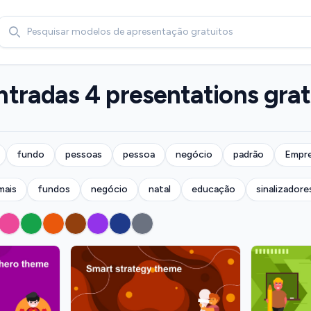
Search
tradas 4 presentations grat
fundo
pessoas
pessoa
negócio
padrão
Empre
mais
fundos
negócio
natal
educação
sinalizadore