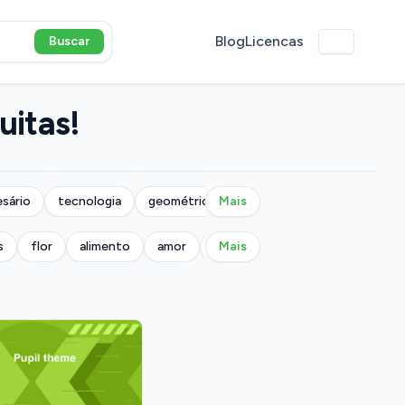
Blog
Licencas
Buscar
uitas!
sário
tecnologia
geométrico
Mais
s
flor
alimento
amor
militar
Mais
música
natureza