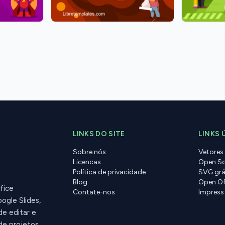
LINKS DO SITE
LINKS 
Sobre nós
Vetores
Licencas
Open So
Política de privacidade
SVG grá
Blog
Open Of
fice
Contate-nos
Impress
ogle Slides,
de editar e
de projetos.