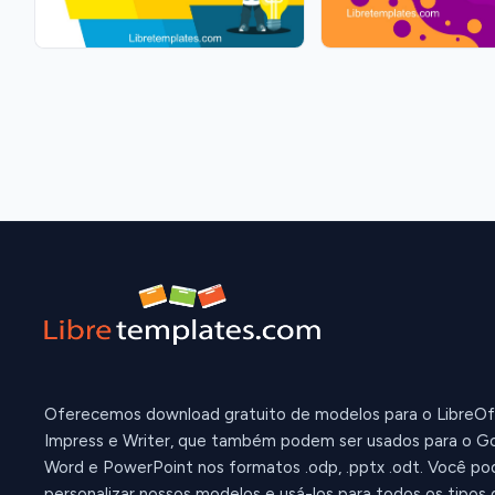
Oferecemos download gratuito de modelos para o LibreOf
Impress e Writer, que também podem ser usados para o Go
Word e PowerPoint nos formatos .odp, .pptx .odt. Você po
personalizar nossos modelos e usá-los para todos os tipos 