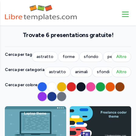
Trovate 6 presentations gratuite!
Cerca per tag
astratto
forme
sfondo
persone
Altro
p
Cerca per categoria
astratto
animali
sfondi
Altro
azienda
Cerca per colore