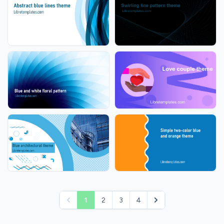
1
2
3
4
pagination.previous
pagination.next