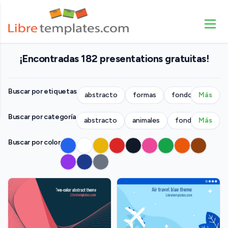
¡Encontradas 182 presentations gratuitas!
Buscar por etiquetas
abstracto
formas
fondo
Más
gente
Buscar por categoría
abstracto
animales
fondos
Más
neg
Buscar por color