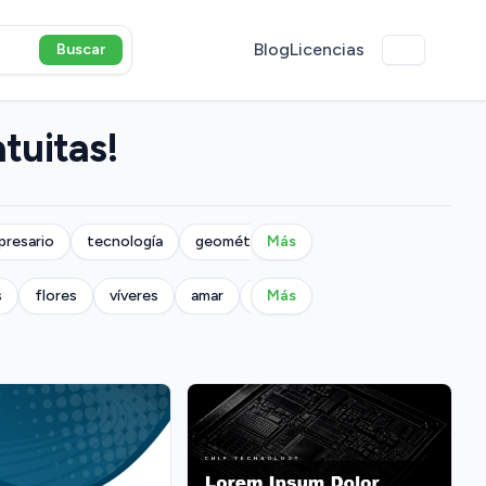
Blog
Licencias
Buscar
tuitas!
presario
tecnología
geométrico
Más
s
flores
víveres
amar
militar
Más
música
naturaleza