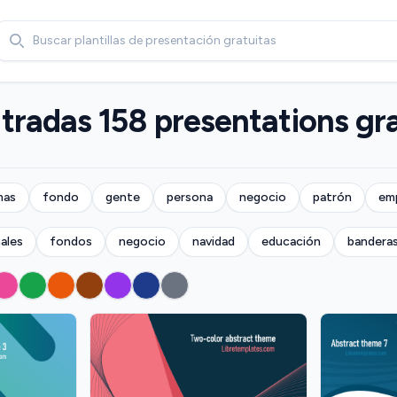
Search
tradas 158 presentations gra
mas
fondo
gente
persona
negocio
patrón
em
ales
fondos
negocio
navidad
educación
bandera