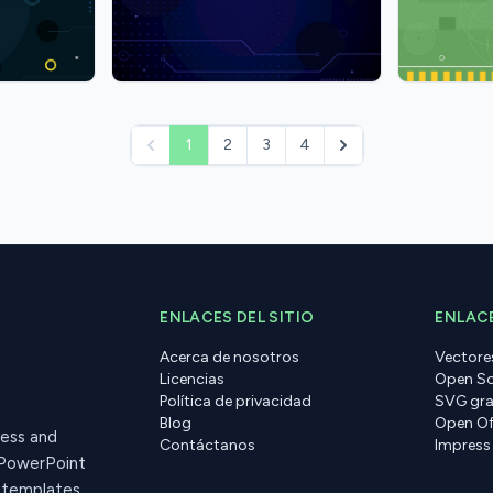
1
2
3
4
pagination.previous
pagination.next
ENLACES DEL SITIO
ENLACE
Acerca de nosotros
Vectore
Licencias
Open So
Política de privacidad
SVG gra
Blog
Open Of
ress and
Contáctanos
Impress
 PowerPoint
r templates