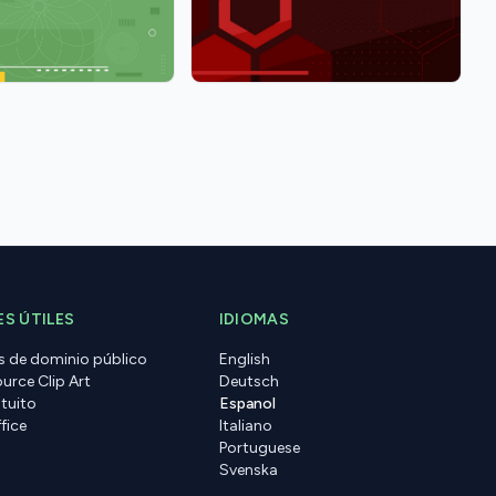
S ÚTILES
IDIOMAS
s de dominio público
English
urce Clip Art
Deutsch
tuito
Espanol
fice
Italiano
Portuguese
Svenska