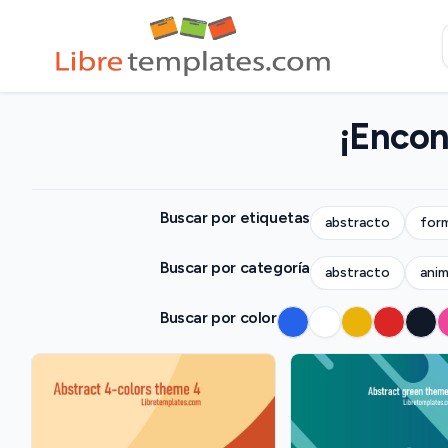
¡Encon
Buscar por etiquetas
abstracto
for
Buscar por categoría
abstracto
anim
Buscar por color