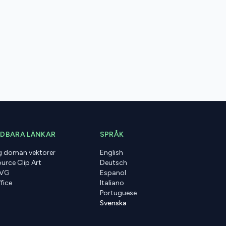
DBARA LÄNKAR
SPRÅK
ig domän vektorer
English
urce Clip Art
Deutsch
SVG
Espanol
fice
Italiano
Portuguese
Svenska