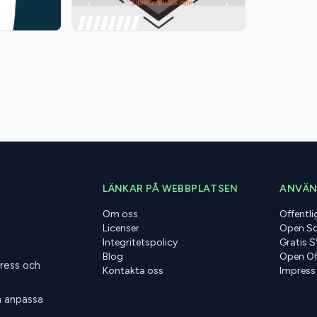
LÄNKAR PÅ WEBBPLATSEN
ANVÄN
Om oss
Offentl
Licenser
Open So
Integritetspolicy
Gratis 
Blog
Open Of
press och
Kontakta oss
Impress
h anpassa