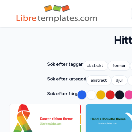
Hit
Sök efter taggar
abstrakt
former
Sök efter kategori
abstrakt
djur
Sök efter färg