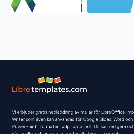
Vi erbjuder gratis nedladdning av mallar för LibreOffice Im
Writer som även kan användas för Google Slides, Word och
PowerPoint i formaten .odp, .pptx .odt. Du kan redigera oc
våra mallar och använda dem för alla typer av projekt.