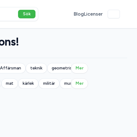
Blog
Licenser
Sök
ons!
Affärsman
teknik
geometrisk
Mer
mat
kärlek
militär
musik
Mer
natur
mönster
fol