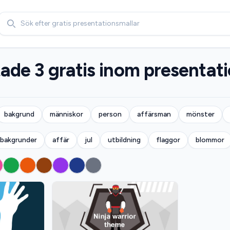
Search
tade 3 gratis inom presentati
bakgrund
människor
person
affärsman
mönster
bakgrunder
affär
jul
utbildning
flaggor
blommor