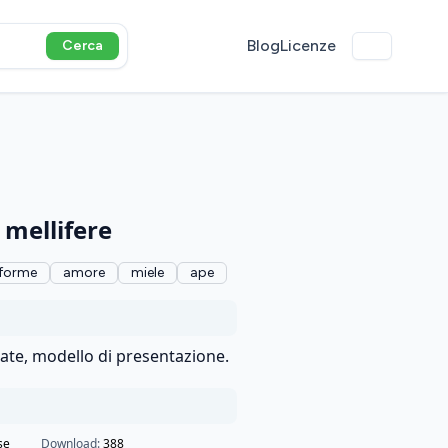
Blog
Licenze
Cerca
 mellifere
forme
amore
miele
ape
ate, modello di presentazione.
se
Download:
388