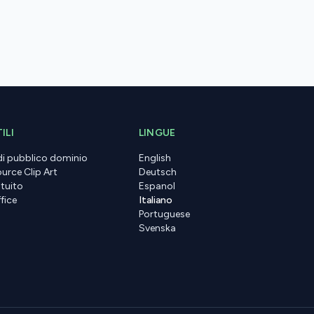
ILI
LINGUE
 di pubblico dominio
English
urce Clip Art
Deutsch
tuito
Espanol
fice
Italiano
Portuguese
Svenska