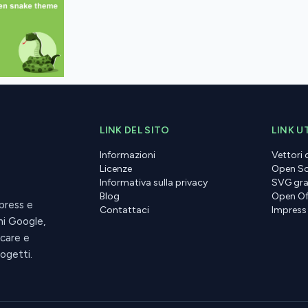
LINK DEL SITO
LINK UT
Informazioni
Vettori
Licenze
Open So
Informativa sulla privacy
SVG gra
Blog
Open Of
press e
Contattaci
Impress
ni Google,
icare e
rogetti.