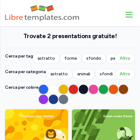
Trovate 2 presentations gratuite!
Cerca per tag
astratto
forme
sfondo
persone
Altro
p
Cerca per categoria
astratto
animali
sfondi
Altro
azienda
Cerca per colore