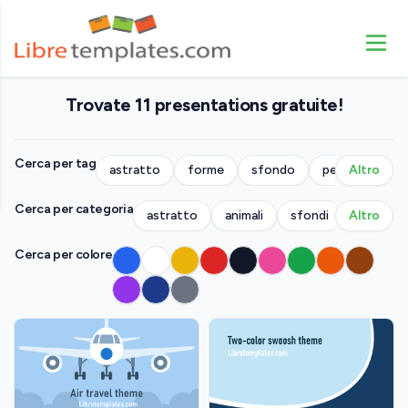
Trovate 11 presentations gratuite!
Cerca per tag
astratto
forme
sfondo
persone
Altro
p
Cerca per categoria
astratto
animali
sfondi
Altro
azienda
Cerca per colore