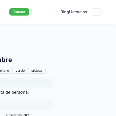
Blog
Licencias
Buscar
mbre
mbre
verde
silueta
eta de persona.
Descargas:
289