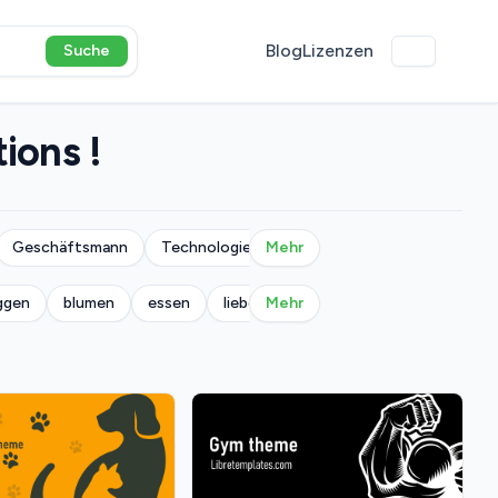
Blog
Lizenzen
Suche
ions !
Geschäftsmann
Technologie
Mehr
geometrisch
ggen
blumen
essen
liebe
Mehr
militärisch
musik
nat