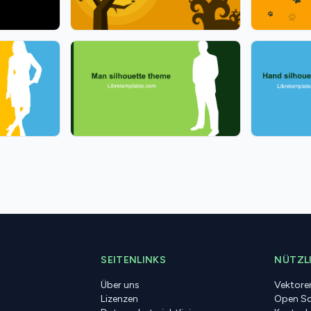
SEITENLINKS
NÜTZLI
Über uns
Vektore
Lizenzen
Open So