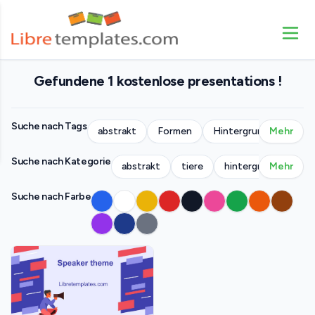
Gefundene 1 kostenlose presentations !
Suche nach Tags
abstrakt
Formen
Hintergrund
Mehr
Mens
Suche nach Kategorie
abstrakt
tiere
hintergründe
Mehr
ge
Suche nach Farbe