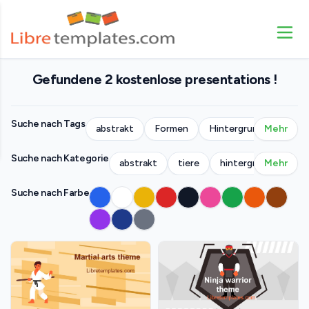
Gefundene 2 kostenlose presentations !
Suche nach Tags
abstrakt
Formen
Hintergrund
Mehr
Mens
Suche nach Kategorie
abstrakt
tiere
hintergründe
Mehr
ge
Suche nach Farbe